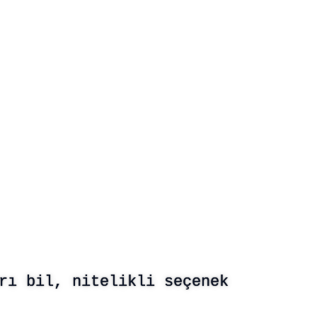
r
ı
b
i
l
,
n
i
t
e
l
i
k
l
i
s
e
ç
e
n
e
k
ü
r
e
t