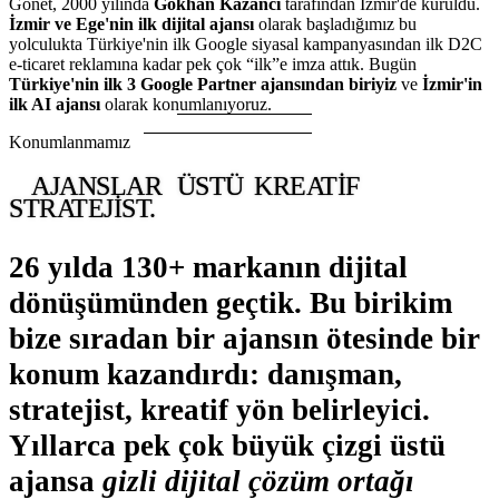
Gonet, 2000 yılında
Gökhan Kazancı
tarafından İzmir'de kuruldu.
İzmir ve Ege'nin ilk dijital ajansı
olarak başladığımız bu
yolculukta Türkiye'nin ilk Google siyasal kampanyasından ilk D2C
e-ticaret reklamına kadar pek çok “ilk”e imza attık. Bugün
Türkiye'nin ilk 3 Google Partner ajansından biriyiz
ve
İzmir'in
ilk AI ajansı
olarak konumlanıyoruz.
Konumlanmamız
AJANSLAR
ÜSTÜ
KREATIF
STRATEJIST.
26 yılda 130+ markanın dijital
dönüşümünden geçtik. Bu birikim
bize sıradan bir ajansın ötesinde bir
konum kazandırdı:
danışman,
stratejist, kreatif yön belirleyici
.
Yıllarca pek çok büyük çizgi üstü
ajansa
gizli dijital çözüm ortağı