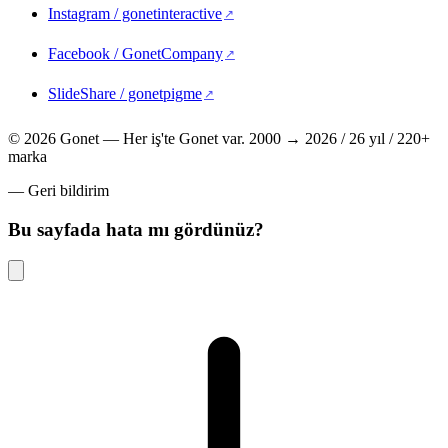
Instagram / gonetinteractive
(yeni sekmede açılır)
Facebook / GonetCompany
(yeni sekmede açılır)
SlideShare / gonetpigme
(yeni sekmede açılır)
© 2026 Gonet — Her iş'te Gonet var.
2000 → 2026 / 26 yıl / 220+
marka
— Geri bildirim
Bu sayfada hata mı gördünüz?