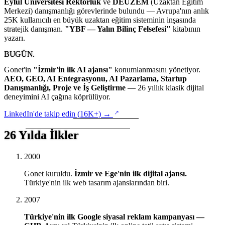
Eylül Üniversitesi Rektörlük
ve
DEUZEM
(Uzaktan Eğitim
Merkezi) danışmanlığı görevlerinde bulundu — Avrupa'nın anlık
25K kullanıcılı en büyük uzaktan eğitim sisteminin inşasında
stratejik danışman.
"YBF — Yalın Bilinç Felsefesi"
kitabının
yazarı.
BUGÜN.
Gonet'in
"İzmir'in ilk AI ajansı"
konumlanmasını yönetiyor.
AEO, GEO, AI Entegrasyonu, AI Pazarlama, Startup
Danışmanlığı, Proje ve İş Geliştirme
— 26 yıllık klasik dijital
deneyimini AI çağına köprülüyor.
(yeni sekmede açılır)
LinkedIn'de takip edin (16K+) →
26 Yılda İlkler
2000
Gonet kuruldu.
İzmir ve Ege'nin ilk dijital ajansı.
Türkiye'nin ilk web tasarım ajanslarından biri.
2007
Türkiye'nin ilk Google siyasal reklam kampanyası —