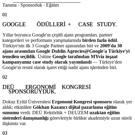
Tanıma · Sponsorluk · Eğitim
01
GOOGLE
ÖDÜLLERI
+
CASE
STUDY.
Yıllar boyunca Google'ın çeşitli ajans programları, partner
kategorileri ve performans yarışmalarında
birden fazla ödül
.
Türkiye'nin ilk 3 Google Partner ajansından biri ve
2009'da 30
ajans arasından Google Dublin Agencies@Google'a Türkiye'yi
temsilen seçildik
. Üstüne
Google tarafından MYvia inşaat
kampanyamız case study olarak yayımlandı
— Türkiye'den
Google'ın resmi olarak işaret ettiği nadir ajans işlerinden biri.
02
DEÜ
ERGONOMI
KONGRESI
SPONSORUYDUK.
Dokuz Eylül Üniversitesi
Ergonomi Kongresi sponsoru
olarak yer
aldık; etkinlikte
Gökhan Kazancı dijital pazarlama eğitim
sunumu
verdi. DEÜ Rektörlük + DEUZEM
uzaktan eğitim
sistemleri danışmanlığı
görevleriyle birlikte akademiyle uzun süreli
ilişkimiz var.
03