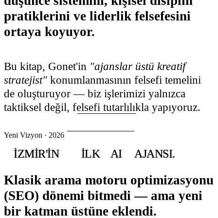
düşünce sistemini, kişisel disiplin
pratiklerini ve liderlik felsefesini
ortaya koyuyor.
Bu kitap, Gonet'in
"ajanslar üstü kreatif
stratejist"
konumlanmasının felsefi temelini
de oluşturuyor — biz işlerimizi yalnızca
taktiksel değil, felsefi tutarlılıkla yapıyoruz.
Yeni Vizyon · 2026
İZMIR'IN
ILK
AI
AJANSI.
Klasik arama motoru optimizasyonu
(SEO) dönemi bitmedi — ama yeni
bir katman üstüne eklendi.