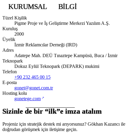
KURUMSAL
BILGI
Tüzel Kişilik
Pigme Proje ve İş Geliştirme Merkezi Yazılım A.Ş.
Kuruluş
2000
Üyelik
İzmir Reklamcılar Derneği (IRD)
Adres
Adatepe Mah. DEÜ Tınaztepe Kampüsü, Buca / İzmir
Teknopark
Dokuz Eylül Teknopark (DEPARK) mukimi
Telefon
+90 232 465 00 15
E-posta
gonet@gonet.com.tr
Hosting kolu
(yeni sekmede açılır)
gonetege.com
Sizinle de bir “ilk”e imza atalım
Projeniz için stratejik destek mi arıyorsunuz? Gökhan Kazancı ile
doğrudan görüşmek için iletişime geçin.