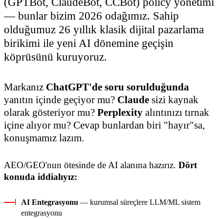
(GPTBot, ClaudeBot, CCBot) policy yönetimi
— bunlar bizim 2026 odağımız. Sahip
olduğumuz 26 yıllık klasik dijital pazarlama
birikimi ile yeni AI dönemine geçişin
köprüsünü kuruyoruz.
Markanız
ChatGPT'de soru sorulduğunda
yanıtın içinde geçiyor mu?
Claude
sizi kaynak
olarak gösteriyor mu?
Perplexity
alıntınızı tırnak
içine alıyor mu? Cevap bunlardan biri "hayır"sa,
konuşmamız lazım.
AEO/GEO'nun ötesinde de AI alanına hazırız.
Dört
konuda iddialıyız:
AI Entegrasyonu
— kurumsal süreçlere LLM/ML sistem
entegrasyonu