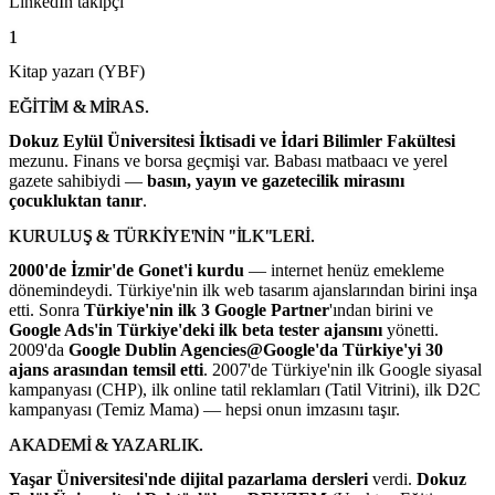
LinkedIn takipçi
1
Kitap yazarı (YBF)
EĞITIM & MIRAS.
Dokuz Eylül Üniversitesi İktisadi ve İdari Bilimler Fakültesi
mezunu. Finans ve borsa geçmişi var. Babası matbaacı ve yerel
gazete sahibiydi —
basın, yayın ve gazetecilik mirasını
çocukluktan tanır
.
KURULUŞ & TÜRKIYE'NIN "İLK"LERI.
2000'de İzmir'de Gonet'i kurdu
— internet henüz emekleme
dönemindeydi. Türkiye'nin ilk web tasarım ajanslarından birini inşa
etti. Sonra
Türkiye'nin ilk 3 Google Partner
'ından birini ve
Google Ads'in Türkiye'deki ilk beta tester ajansını
yönetti.
2009'da
Google Dublin Agencies@Google'da Türkiye'yi 30
ajans arasından temsil etti
. 2007'de Türkiye'nin ilk Google siyasal
kampanyası (CHP), ilk online tatil reklamları (Tatil Vitrini), ilk D2C
kampanyası (Temiz Mama) — hepsi onun imzasını taşır.
AKADEMI & YAZARLIK.
Yaşar Üniversitesi'nde dijital pazarlama dersleri
verdi.
Dokuz