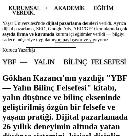
KURUMSAL
+
AKADEMIK
EĞITIM
VERDIK.
Yaşar Üniversitesi'nde
dijital pazarlama dersleri
verildi. Ayrıca
dijital pazarlama, SEO, Google Ads, AEO/GEO konularında
çok
sayıda firma ve kurumda
kurum içi eğitimler verildi — bilgiyi
sadece müşteriye uygulamıyor, paylaşıyor ve yayıyoruz.
Kurucu Yazarlığı
YBF
—
YALIN
BILINÇ
FELSEFESI
Gökhan Kazancı'nın yazdığı
"YBF
— Yalın Bilinç Felsefesi"
kitabı,
yalın düşünce ve bilinç ekseninde
geliştirilmiş
özgün bir felsefe ve
yaşam pratiği
. Dijital pazarlamada
26 yıllık deneyimin altında yatan