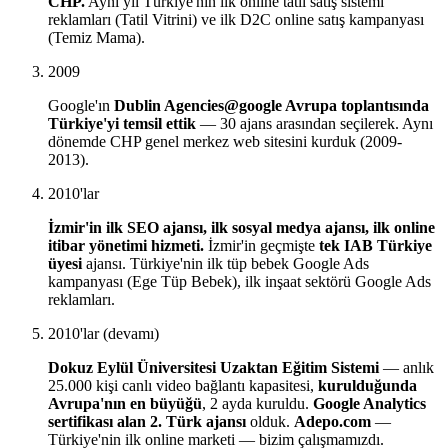
CHP.
Aynı yıl Türkiye'nin ilk online tatil satış sistemi
reklamları (Tatil Vitrini) ve ilk D2C online satış kampanyası
(Temiz Mama).
2009
Google'ın
Dublin Agencies@google Avrupa toplantısında
Türkiye'yi temsil ettik
— 30 ajans arasından seçilerek. Aynı
dönemde CHP genel merkez web sitesini kurduk (2009-
2013).
2010'lar
İzmir'in ilk SEO ajansı, ilk sosyal medya ajansı, ilk online
itibar yönetimi hizmeti.
İzmir'in geçmişte
tek IAB Türkiye
üyesi
ajansı. Türkiye'nin ilk tüp bebek Google Ads
kampanyası (Ege Tüp Bebek), ilk inşaat sektörü Google Ads
reklamları.
2010'lar (devamı)
Dokuz Eylül Üniversitesi Uzaktan Eğitim Sistemi
— anlık
25.000 kişi canlı video bağlantı kapasitesi,
kurulduğunda
Avrupa'nın en büyüğü
, 2 ayda kuruldu.
Google Analytics
sertifikası alan 2. Türk ajansı
olduk.
Adepo.com
—
Türkiye'nin ilk online marketi — bizim çalışmamızdı.