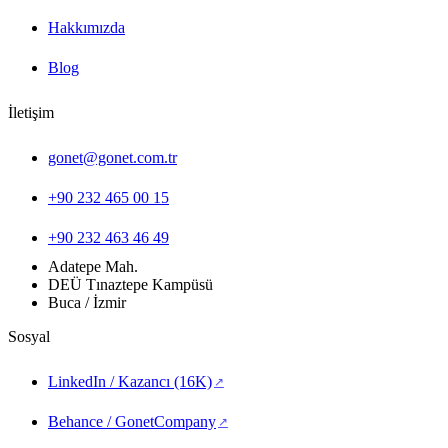
Hakkımızda
Blog
İletişim
gonet@gonet.com.tr
+90 232 465 00 15
+90 232 463 46 49
Adatepe Mah.
DEÜ Tınaztepe Kampüsü
Buca / İzmir
Sosyal
LinkedIn / Kazancı (16K)
(yeni sekmede açılır)
Behance / GonetCompany
(yeni sekmede açılır)