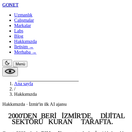
GONET
Uzmanlık
Çalışmalar
Markalar
Labs
Blog
Hakkımızda
İletişim →
Merhaba
→
Menü
Ana sayfa
/
Hakkımızda
Hakkımızda · İzmir'in ilk AI ajansı
2000'DEN
BERI
İZMIR'DE,
DIJITAL
SEKTÖRÜ
KURAN
TARAFTA.