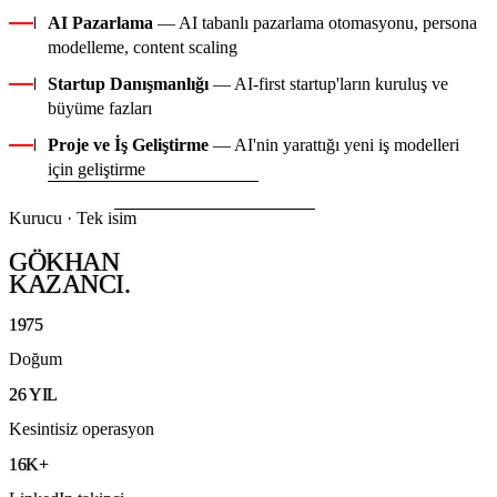
AI Pazarlama
— AI tabanlı pazarlama otomasyonu, persona
modelleme, content scaling
Startup Danışmanlığı
— AI-first startup'ların kuruluş ve
büyüme fazları
Proje ve İş Geliştirme
— AI'nin yarattığı yeni iş modelleri
için geliştirme
Kurucu · Tek isim
GÖKHAN
KAZANCI.
1975
Doğum
26 YIL
Kesintisiz operasyon
16K+